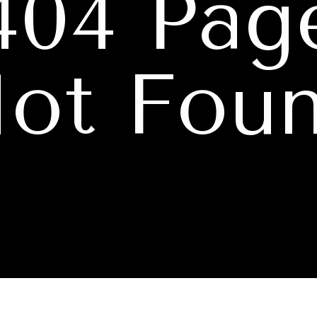
404 Pag
ot Fou